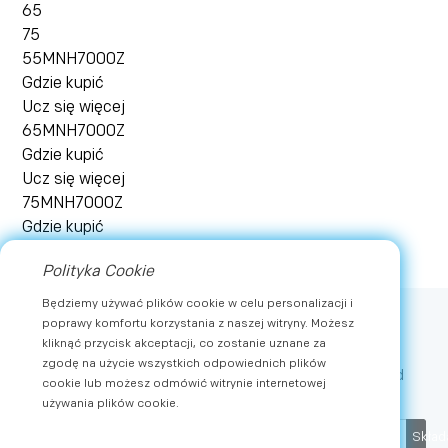
65
75
55MNH7000Z
Gdzie kupić
Ucz się więcej
65MNH7000Z
Gdzie kupić
Ucz się więcej
75MNH7000Z
Gdzie kupić
Ucz się więcej
Polityka Cookie
Zobacz więcej
Będziemy używać plików cookie w celu personalizacji i
poprawy komfortu korzystania z naszej witryny. Możesz
Subskrybować
kliknąć przycisk akceptacji, co zostanie uznane za
zgodę na użycie wszystkich odpowiednich plików
Otrzymuj najnowsze wiadomości i ekskluzywne oferty od
cookie lub możesz odmówić witrynie internetowej
METZ
używania plików cookie.
Skład