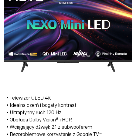
• Bezproblemowe korzystanie z Google TV™
Gdzie kupić
Ucz się więcej
65MOD9500Z
• Telewizor OLED 4K
• Idealna czerń i bogaty kontrast
• Ultrapłynny ruch 120 Hz
• Obsługa Dolby Vision® i HDR
• Wciągający dźwięk 2.1 z subwooferem
• Bezproblemowe korzystanie z Google TV™
Gdzie kupić
Ucz się więcej
77MOD9500Z
• Telewizor OLED 4K
• Idealna czerń i bogaty kontrast
• Ultrapłynny ruch 120 Hz
• Obsługa Dolby Vision® i HDR
• Wciągający dźwięk 2.1 z subwooferem
• Bezproblemowe korzystanie z Google TV™