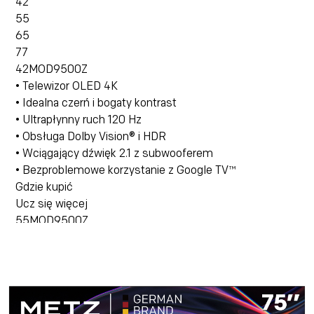
42
55
65
77
42MOD9500Z
• Telewizor OLED 4K
• Idealna czerń i bogaty kontrast
• Ultrapłynny ruch 120 Hz
• Obsługa Dolby Vision® i HDR
• Wciągający dźwięk 2.1 z subwooferem
• Bezproblemowe korzystanie z Google TV™
Gdzie kupić
Ucz się więcej
55MOD9500Z
• Telewizor OLED 4K
• Idealna czerń i bogaty kontrast
• Ultrapłynny ruch 120 Hz
• Obsługa Dolby Vision® i HDR
• Wciągający dźwięk 2.1 z subwooferem