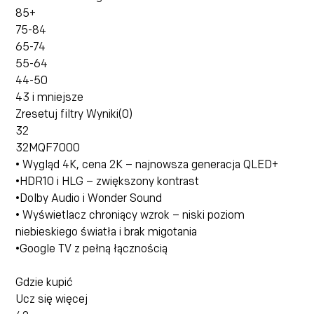
85+
75-84
65-74
55-64
44-50
43 i mniejsze
Zresetuj filtry
Wyniki(0)
32
32MQF7000
• Wygląd 4K, cena 2K – najnowsza generacja QLED+
•HDR10 i HLG – zwiększony kontrast
•Dolby Audio i Wonder Sound
• Wyświetlacz chroniący wzrok – niski poziom
niebieskiego światła i brak migotania
•Google TV z pełną łącznością
Gdzie kupić
Ucz się więcej