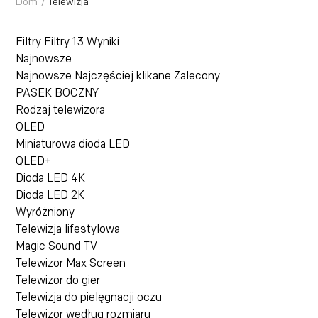
Dom
/
Telewizja
Filtry
Filtry
13
Wyniki
Najnowsze
Najnowsze
Najczęściej klikane
Zalecony
PASEK BOCZNY
Rodzaj telewizora
OLED
Miniaturowa dioda LED
QLED+
Dioda LED 4K
Dioda LED 2K
Wyróżniony
Telewizja lifestylowa
Magic Sound TV
Telewizor Max Screen
Telewizor do gier
Telewizja do pielęgnacji oczu
Telewizor według rozmiaru