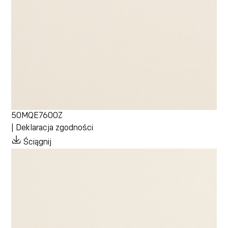
50MQE7600Z
| Deklaracja zgodności
Ściągnij