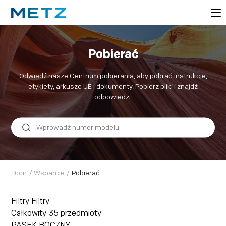
Pobierać
Odwiedź nasze Centrum pobierania, aby pobrać instrukcje,
etykiety, arkusze UE i dokumenty. Pobierz pliki i znajdź
odpowiedzi.
Dom
/
Wsparcie
/
Pobierać
Filtry
Filtry
Całkowity
35
przedmioty
PASEK BOCZNY